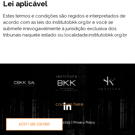
Lei aplicável
Estes termos e condições são regidos e interpretados de
acordo com as leis do institutobkk.org.br e você se
submete irrevogavelmente à jurisdição exclusiva dos
tribunais naquele estado ou localidade.
institutobkk.org.br
We care about your data and would love to use cookies
to improve your experience. You can learn more about
our privacy policy and
cookies here
.
Ekosphere © 2022 |
Privacy Policy
ACCEPT AND CONTINUE